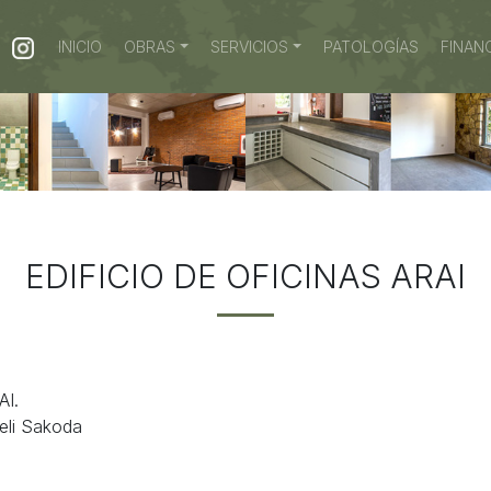
(CURRENT)
INICIO
OBRAS
SERVICIOS
PATOLOGÍAS
FINAN
ww.biocons.com.py/V1/uploads/2020/02/oficina-biocons-inter
EDIFICIO DE OFICINAS ARAI
AI.
eli Sakoda