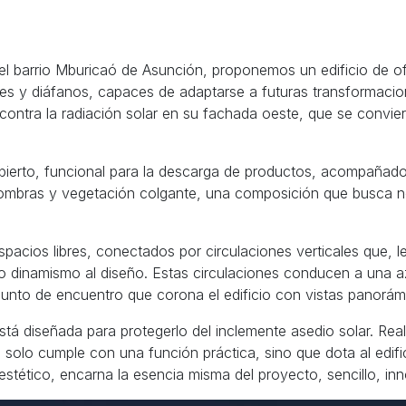
el barrio Mburicaó de Asunción, proponemos un edificio de of
les y diáfanos, capaces de adaptarse a futuras transformacion
contra la radiación solar en su fachada oeste, que se convier
ierto, funcional para la descarga de productos, acompañado d
 sombras y vegetación colgante, una composición que busca no
pacios libres, conectados por circulaciones verticales que, l
do dinamismo al diseño. Estas circulaciones conducen a un
unto de encuentro que corona el edificio con vistas panorám
 está diseñada para protegerlo del inclemente asedio solar. Real
o solo cumple con una función práctica, sino que dota al edifi
 estético, encarna la esencia misma del proyecto, sencillo, i